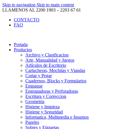
Skip to navigation
Skip to main content
LLAMENOS AL 2200 1903 – 2203 67 61
CONTACTO
FAQ
Portada
Productos
Archivo y Clasificacion
Arte, Manualidad y Juegos
Artículos de Escritorio
Cartucheras, Mochilas y Viandas
Cortar y Pegar
Cuadernos, Blocks y Formularios
Empaque
Engrapadoras y Perforadoras
Escritura y Correccion
Geometria
Higiene y limpieza
Higiene y Seguridad
Informatica, Multimedia e Insumos
Papeles
Sobres y Etiquetas