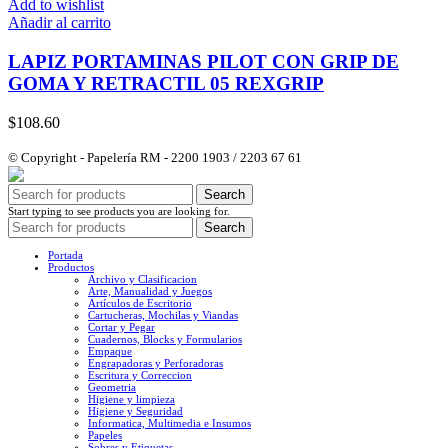
Add to wishlist
Añadir al carrito
LAPIZ PORTAMINAS PILOT CON GRIP DE
GOMA Y RETRACTIL 05 REXGRIP
$
108.60
© Copyright - Papelería RM - 2200 1903 / 2203 67 61
Search
Start typing to see products you are looking for.
Search
Portada
Productos
Archivo y Clasificacion
Arte, Manualidad y Juegos
Artículos de Escritorio
Cartucheras, Mochilas y Viandas
Cortar y Pegar
Cuadernos, Blocks y Formularios
Empaque
Engrapadoras y Perforadoras
Escritura y Correccion
Geometria
Higiene y limpieza
Higiene y Seguridad
Informatica, Multimedia e Insumos
Papeles
Sobres y Etiquetas