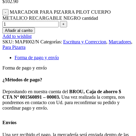
$
102.90
MARCADOR PARA PIZARRA PILOT CUERPO
METALICO RECARGABLE NEGRO cantidad
Añadir al carrito
Add to wishlist
SKU:
MAPI002/N
Categorías:
Escritura y Correccion
,
Marcadores
,
Para Pizarra
Forma de pago y envío
Forma de pago y envío
¿Métodos de pago?
Depositando en nuestra cuenta del
BROU, Caja de ahorro $
CTA Nª 001560891 – 00003.
Una vez realizada la compra, nos
pondremos en contacto con Ud. para reconfirmar su pedido y
coordinar pago y envío.
Envíos
Una vez recibido el pago, la mercadería será enviada dentro de las