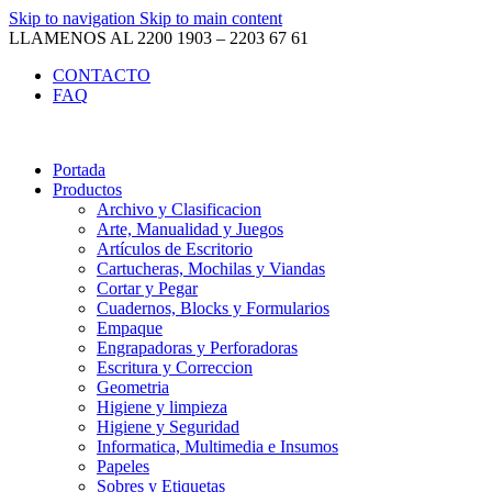
Skip to navigation
Skip to main content
LLAMENOS AL 2200 1903 – 2203 67 61
CONTACTO
FAQ
Portada
Productos
Archivo y Clasificacion
Arte, Manualidad y Juegos
Artículos de Escritorio
Cartucheras, Mochilas y Viandas
Cortar y Pegar
Cuadernos, Blocks y Formularios
Empaque
Engrapadoras y Perforadoras
Escritura y Correccion
Geometria
Higiene y limpieza
Higiene y Seguridad
Informatica, Multimedia e Insumos
Papeles
Sobres y Etiquetas