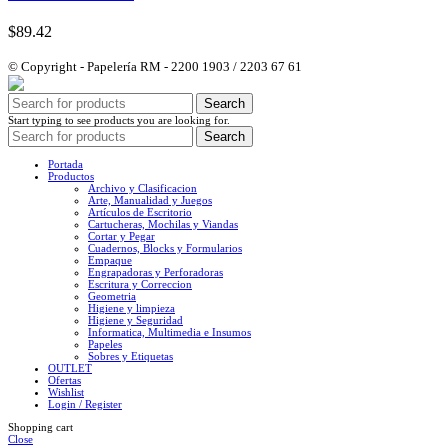
$
89.42
© Copyright - Papelería RM - 2200 1903 / 2203 67 61
Search
Start typing to see products you are looking for.
Search
Portada
Productos
Archivo y Clasificacion
Arte, Manualidad y Juegos
Artículos de Escritorio
Cartucheras, Mochilas y Viandas
Cortar y Pegar
Cuadernos, Blocks y Formularios
Empaque
Engrapadoras y Perforadoras
Escritura y Correccion
Geometria
Higiene y limpieza
Higiene y Seguridad
Informatica, Multimedia e Insumos
Papeles
Sobres y Etiquetas
OUTLET
Ofertas
Wishlist
Login / Register
Shopping cart
Close