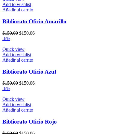
$159.00.
$150.06.
Add to wishlist
Añadir al carrito
Bibliorato Oficio Amarillo
El
El
$
159.00
$
150.06
precio
precio
-6%
original
actual
era:
es:
Quick view
$159.00.
$150.06.
Add to wishlist
Añadir al carrito
Bibliorato Oficio Azul
El
El
$
159.00
$
150.06
precio
precio
-6%
original
actual
era:
es:
Quick view
$159.00.
$150.06.
Add to wishlist
Añadir al carrito
Bibliorato Oficio Rojo
El
El
$
159.00
$
150.06