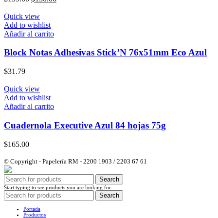
precio
precio
original
actual
Quick view
era:
es:
Add to wishlist
$159.00.
$150.06.
Añadir al carrito
Block Notas Adhesivas Stick’N 76x51mm Eco Azul
$
31.79
Quick view
Add to wishlist
Añadir al carrito
Cuadernola Executive Azul 84 hojas 75g
$
165.00
© Copyright - Papelería RM - 2200 1903 / 2203 67 61
Search
Start typing to see products you are looking for.
Search
Portada
Productos