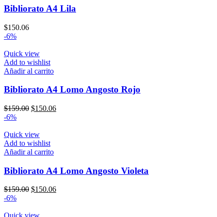
Bibliorato A4 Lila
$
150.06
-6%
Quick view
Add to wishlist
Añadir al carrito
Bibliorato A4 Lomo Angosto Rojo
El
El
$
159.00
$
150.06
precio
precio
-6%
original
actual
era:
es:
Quick view
$159.00.
$150.06.
Add to wishlist
Añadir al carrito
Bibliorato A4 Lomo Angosto Violeta
El
El
$
159.00
$
150.06
precio
precio
-6%
original
actual
era:
es:
Quick view