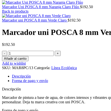
Marcador Uni POSCA 8 mm Naranja Claro Flúo
$
192.50
Back to products
Marcador uni POSCA 8 mm Verde Claro
$
192.50
Marcador uni POSCA 8 mm Ver
$
192.50
Marcador
uni
Añadir al carrito
POSCA
Add to wishlist
8
SKU:
MAR8PC/13
Categoría:
Línea Ecológica
mm
Verde
Descripción
Claro
Forma de pago y envío
cantidad
Descripción
Marcador de pintura a base de agua, de colores intensos y vibrantes que 
personalizar. Deja tu marca creativa con uni POSCA.
Forma de pago y envío