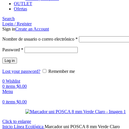
OUTLET
Ofertas
Search
Login / Register
Sign in
Create an Account
Obligatorio
Nombre de usuario o correo electrónico
*
Obligatorio
Password
*
Log in
Lost your password?
Remember me
0
Wishlist
0
items
$
0.00
Menu
0
items
$
0.00
Click to enlarge
Inicio
Línea Ecológica
Marcador uni POSCA 8 mm Verde Claro