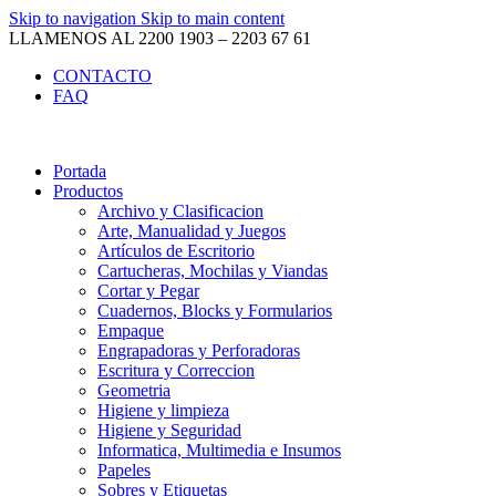
Skip to navigation
Skip to main content
LLAMENOS AL 2200 1903 – 2203 67 61
CONTACTO
FAQ
Portada
Productos
Archivo y Clasificacion
Arte, Manualidad y Juegos
Artículos de Escritorio
Cartucheras, Mochilas y Viandas
Cortar y Pegar
Cuadernos, Blocks y Formularios
Empaque
Engrapadoras y Perforadoras
Escritura y Correccion
Geometria
Higiene y limpieza
Higiene y Seguridad
Informatica, Multimedia e Insumos
Papeles
Sobres y Etiquetas