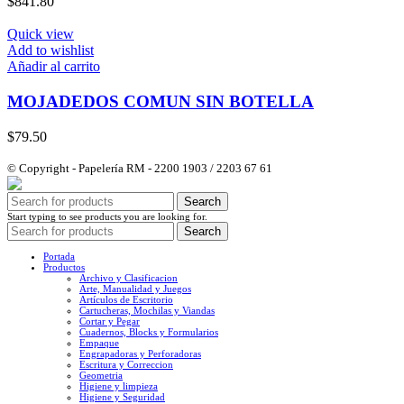
$
841.80
Quick view
Add to wishlist
Añadir al carrito
MOJADEDOS COMUN SIN BOTELLA
$
79.50
© Copyright - Papelería RM - 2200 1903 / 2203 67 61
Search
Start typing to see products you are looking for.
Search
Portada
Productos
Archivo y Clasificacion
Arte, Manualidad y Juegos
Artículos de Escritorio
Cartucheras, Mochilas y Viandas
Cortar y Pegar
Cuadernos, Blocks y Formularios
Empaque
Engrapadoras y Perforadoras
Escritura y Correccion
Geometria
Higiene y limpieza
Higiene y Seguridad