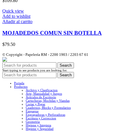
$
109.80
Quick view
Add to wishlist
Añadir al carrito
MOJADEDOS COMUN SIN BOTELLA
$
79.50
© Copyright - Papelería RM - 2200 1903 / 2203 67 61
Search
Start typing to see products you are looking for.
Search
Portada
Productos
Archivo y Clasificacion
Arte, Manualidad y Juegos
Artículos de Escritorio
Cartucheras, Mochilas y Viandas
Cortar y Pegar
Cuadernos, Blocks y Formularios
Empaque
Engrapadoras y Perforadoras
Escritura y Correccion
Geometria
Higiene y limpieza
Higiene y Seguridad