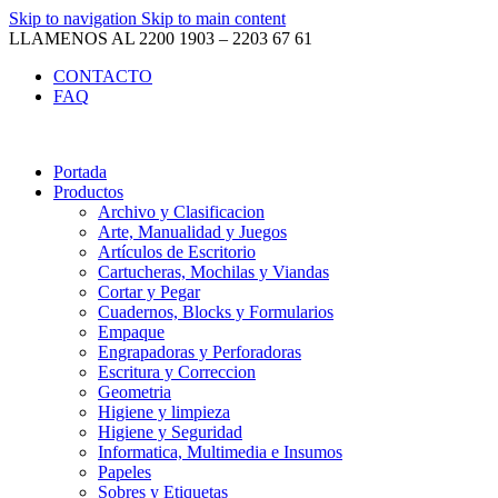
Skip to navigation
Skip to main content
LLAMENOS AL 2200 1903 – 2203 67 61
CONTACTO
FAQ
Portada
Productos
Archivo y Clasificacion
Arte, Manualidad y Juegos
Artículos de Escritorio
Cartucheras, Mochilas y Viandas
Cortar y Pegar
Cuadernos, Blocks y Formularios
Empaque
Engrapadoras y Perforadoras
Escritura y Correccion
Geometria
Higiene y limpieza
Higiene y Seguridad
Informatica, Multimedia e Insumos
Papeles
Sobres y Etiquetas