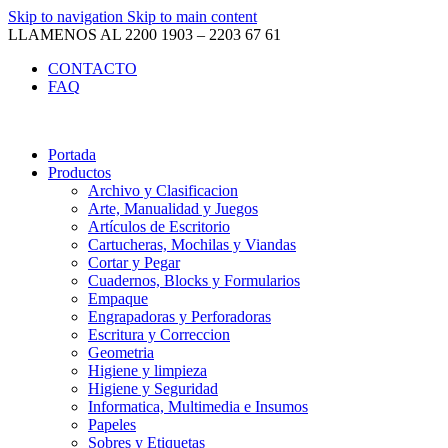
Skip to navigation
Skip to main content
LLAMENOS AL 2200 1903 – 2203 67 61
CONTACTO
FAQ
Portada
Productos
Archivo y Clasificacion
Arte, Manualidad y Juegos
Artículos de Escritorio
Cartucheras, Mochilas y Viandas
Cortar y Pegar
Cuadernos, Blocks y Formularios
Empaque
Engrapadoras y Perforadoras
Escritura y Correccion
Geometria
Higiene y limpieza
Higiene y Seguridad
Informatica, Multimedia e Insumos
Papeles
Sobres y Etiquetas