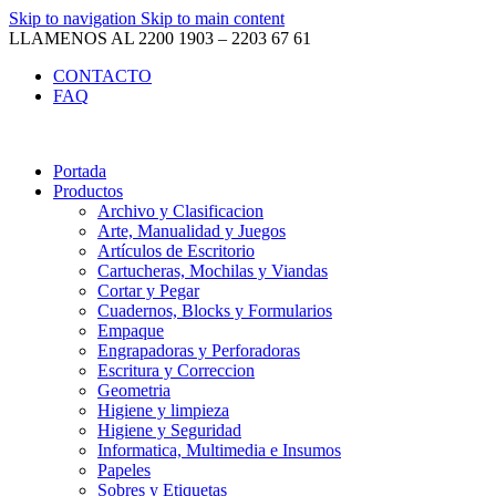
Skip to navigation
Skip to main content
LLAMENOS AL 2200 1903 – 2203 67 61
CONTACTO
FAQ
Portada
Productos
Archivo y Clasificacion
Arte, Manualidad y Juegos
Artículos de Escritorio
Cartucheras, Mochilas y Viandas
Cortar y Pegar
Cuadernos, Blocks y Formularios
Empaque
Engrapadoras y Perforadoras
Escritura y Correccion
Geometria
Higiene y limpieza
Higiene y Seguridad
Informatica, Multimedia e Insumos
Papeles
Sobres y Etiquetas