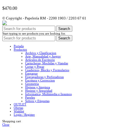
$
470.00
© Copyright - Papelería RM - 2200 1903 / 2203 67 61
Search
Start typing to see products you are looking for.
Search
Portada
Productos
Archivo y Clasificacion
Arte, Manualidad y Juegos
Artículos de Escritorio
Cartucheras, Mochilas y Viandas
Cortar y Pegar
Cuadernos, Blocks y Formularios
Empaque
Engrapadoras y Perforadoras
Escritura y Correccion
Geometria
Higiene y limpieza
Higiene y Seguridad
Informatica, Multimedia e Insumos
Papeles
Sobres y Etiquetas
OUTLET
Ofertas
Wishlist
Login / Register
Shopping cart
Close