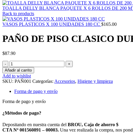
TOALLA DELLY BLANCA PAQUETE X 6 ROLLOS DE 200 M
Back to products
VASOS PLASTICOS X 100 UNIDADES 180 CC
$
165.00
PAÑO DE PISO CLASICO D
$
87.90
PAÑO
DE
Añadir al carrito
PISO
Add to wishlist
CLASICO
SKU:
PAÑ001
Categorías:
Accesorios
,
Higiene y limpieza
DURAMAS
/
Forma de pago y envío
MECHA
A
Forma de pago y envío
MECHA
cantidad
¿Métodos de pago?
Depositando en nuestra cuenta del
BROU, Caja de ahorro $
CTA Nª 001560891 – 00003.
Una vez realizada la compra, nos pond