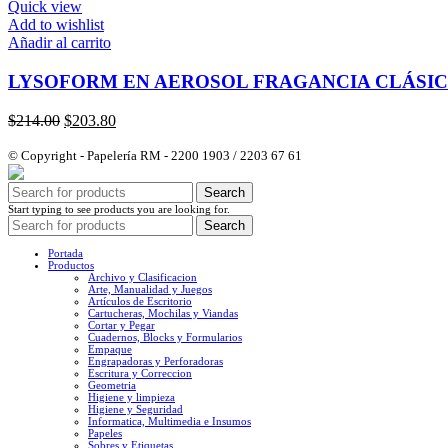
Quick view
Add to wishlist
Añadir al carrito
LYSOFORM EN AEROSOL FRAGANCIA CLÁSI
El
El
$
214.00
$
203.80
precio
precio
original
actual
© Copyright - Papelería RM - 2200 1903 / 2203 67 61
era:
es:
$214.00.
$203.80.
Search
Start typing to see products you are looking for.
Search
Portada
Productos
Archivo y Clasificacion
Arte, Manualidad y Juegos
Artículos de Escritorio
Cartucheras, Mochilas y Viandas
Cortar y Pegar
Cuadernos, Blocks y Formularios
Empaque
Engrapadoras y Perforadoras
Escritura y Correccion
Geometria
Higiene y limpieza
Higiene y Seguridad
Informatica, Multimedia e Insumos
Papeles
Sobres y Etiquetas