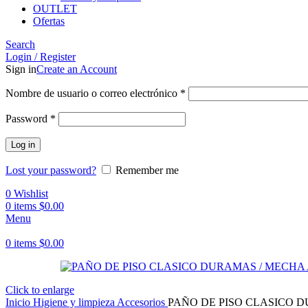
OUTLET
Ofertas
Search
Login / Register
Sign in
Create an Account
Obligatorio
Nombre de usuario o correo electrónico
*
Obligatorio
Password
*
Log in
Lost your password?
Remember me
0
Wishlist
0
items
$
0.00
Menu
0
items
$
0.00
Click to enlarge
Inicio
Higiene y limpieza
Accesorios
PAÑO DE PISO CLASICO 