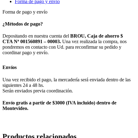
Forma de pago y envío
X
125
Forma de pago y envío
HOJAS
cantidad
¿Métodos de pago?
Depositando en nuestra cuenta del
BROU, Caja de ahorro $
CTA Nª 001560891 – 00003.
Una vez realizada la compra, nos
pondremos en contacto con Ud. para reconfirmar su pedido y
coordinar pago y envío.
Envíos
Una vez recibido el pago, la mercadería será enviada dentro de las
siguientes 24 a 48 hs.
Serán enviados previa coordinación.
Envío gratis a partir de $3000 (IVA incluido) dentro de
Montevideo.
Productos relacionados