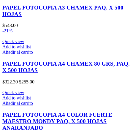
PAPEL FOTOCOPIA A3 CHAMEX PAQ. X 500
HOJAS
$
543.00
-21%
Quick view
Add to wishlist
Añadir al carrito
PAPEL FOTOCOPIA A4 CHAMEX 80 GRS, PAQ.
X 500 HOJAS
El
El
$
322.30
$
255.00
precio
precio
original
actual
Quick view
era:
es:
Add to wishlist
$322.30.
$255.00.
Añadir al carrito
PAPEL FOTOCOPIA A4 COLOR FUERTE
MAESTRO MONDY PAQ. X 500 HOJAS
ANARANJADO