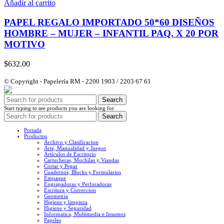
Añadir al carrito
PAPEL REGALO IMPORTADO 50*60 DISEÑOS
HOMBRE – MUJER – INFANTIL PAQ. X 20 POR
MOTIVO
$
632.00
© Copyright - Papelería RM - 2200 1903 / 2203 67 61
Search
Start typing to see products you are looking for.
Search
Portada
Productos
Archivo y Clasificacion
Arte, Manualidad y Juegos
Artículos de Escritorio
Cartucheras, Mochilas y Viandas
Cortar y Pegar
Cuadernos, Blocks y Formularios
Empaque
Engrapadoras y Perforadoras
Escritura y Correccion
Geometria
Higiene y limpieza
Higiene y Seguridad
Informatica, Multimedia e Insumos
Papeles