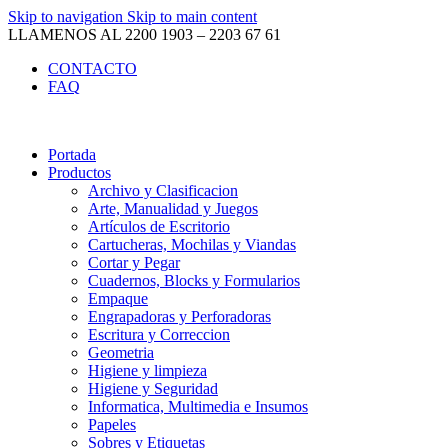
Skip to navigation
Skip to main content
LLAMENOS AL 2200 1903 – 2203 67 61
CONTACTO
FAQ
Portada
Productos
Archivo y Clasificacion
Arte, Manualidad y Juegos
Artículos de Escritorio
Cartucheras, Mochilas y Viandas
Cortar y Pegar
Cuadernos, Blocks y Formularios
Empaque
Engrapadoras y Perforadoras
Escritura y Correccion
Geometria
Higiene y limpieza
Higiene y Seguridad
Informatica, Multimedia e Insumos
Papeles
Sobres y Etiquetas