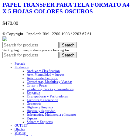
PAPEL TRANSFER PARA TELA FORMATO A4
X 5 HOJAS COLORES OSCUROS
$
470.00
© Copyright - Papelería RM - 2200 1903 / 2203 67 61
Search
Start typing to see products you are looking for.
Search
Portada
Productos
Archivo y Clasificacion
Arte, Manualidad y Juegos
Artículos de Escritorio
Cartucheras, Mochilas y Viandas
Cortar y Pegar
Cuadernos, Blocks y Formularios
Empaque
Engrapadoras y Perforadoras
Escritura y Correccion
Geometria
Higiene y limpieza
Higiene y Seguridad
Informatica, Multimedia e Insumos
Papeles
Sobres y Etiquetas
OUTLET
Ofertas
Wishlist