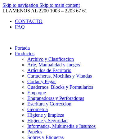
Skip to navigation
Skip to main content
LLAMENOS AL 2200 1903 – 2203 67 61
CONTACTO
FAQ
Portada
Productos
Archivo y Clasificacion
Arte, Manualidad y Juegos
Artículos de Escritorio
Cartucheras, Mochilas y Viandas
Cortar y Pegar
Cuadernos, Blocks y Formularios
Empaque
Engrapadoras y Perforadoras
Escritura y Correccion
Geometria
Higiene y limpieza
Higiene y Seguridad
Informatica, Multimedia e Insumos
Papeles
Sobres y Etiquetas