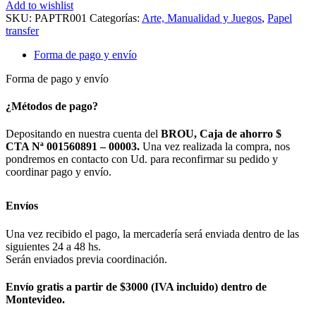
PARA
Add to wishlist
TELA
SKU:
PAPTR001
Categorías:
Arte, Manualidad y Juegos
,
Papel
FORMATO
transfer
A4
X
Forma de pago y envío
5
HOJAS
Forma de pago y envío
COLORES
CLAROS
¿Métodos de pago?
cantidad
Depositando en nuestra cuenta del
BROU, Caja de ahorro $
CTA Nª 001560891 – 00003.
Una vez realizada la compra, nos
pondremos en contacto con Ud. para reconfirmar su pedido y
coordinar pago y envío.
Envíos
Una vez recibido el pago, la mercadería será enviada dentro de las
siguientes 24 a 48 hs.
Serán enviados previa coordinación.
Envío gratis a partir de $3000 (IVA incluido) dentro de
Montevideo.