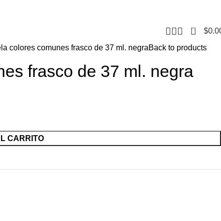
CONTACTO
F
0
$
0.0
ela colores comunes frasco de 37 ml. negra
Back to products
nes frasco de 37 ml. negra
AL CARRITO