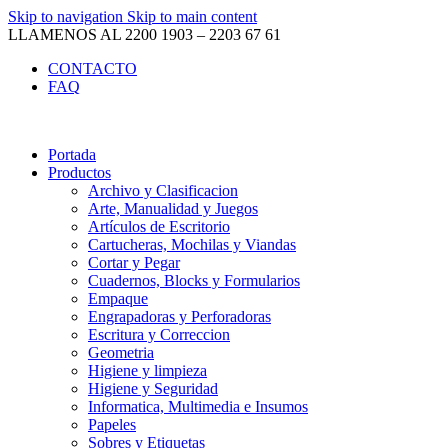
Skip to navigation
Skip to main content
LLAMENOS AL 2200 1903 – 2203 67 61
CONTACTO
FAQ
Portada
Productos
Archivo y Clasificacion
Arte, Manualidad y Juegos
Artículos de Escritorio
Cartucheras, Mochilas y Viandas
Cortar y Pegar
Cuadernos, Blocks y Formularios
Empaque
Engrapadoras y Perforadoras
Escritura y Correccion
Geometria
Higiene y limpieza
Higiene y Seguridad
Informatica, Multimedia e Insumos
Papeles
Sobres y Etiquetas