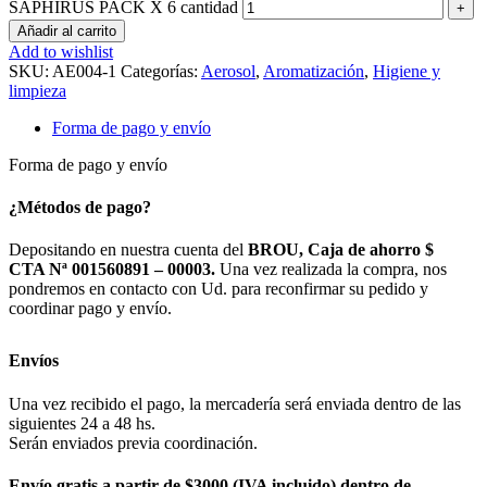
SAPHIRUS PACK X 6 cantidad
Añadir al carrito
Add to wishlist
SKU:
AE004-1
Categorías:
Aerosol
,
Aromatización
,
Higiene y
limpieza
Forma de pago y envío
Forma de pago y envío
¿Métodos de pago?
Depositando en nuestra cuenta del
BROU, Caja de ahorro $
CTA Nª 001560891 – 00003.
Una vez realizada la compra, nos
pondremos en contacto con Ud. para reconfirmar su pedido y
coordinar pago y envío.
Envíos
Una vez recibido el pago, la mercadería será enviada dentro de las
siguientes 24 a 48 hs.
Serán enviados previa coordinación.
Envío gratis a partir de $3000 (IVA incluido) dentro de