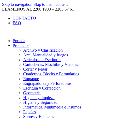
Skip to navigation
Skip to main content
LLAMENOS AL 2200 1903 – 2203 67 61
CONTACTO
FAQ
Portada
Productos
Archivo y Clasificacion
Arte, Manualidad y Juegos
Artículos de Escritorio
Cartucheras, Mochilas y Viandas
Cortar y Pegar
Cuadernos, Blocks y Formularios
Empaque
Engrapadoras y Perforadoras
Escritura y Correccion
Geometria
Higiene y limpieza
Higiene y Seguridad
Informatica, Multimedia e Insumos
Papeles
Sobres y Etiquetas