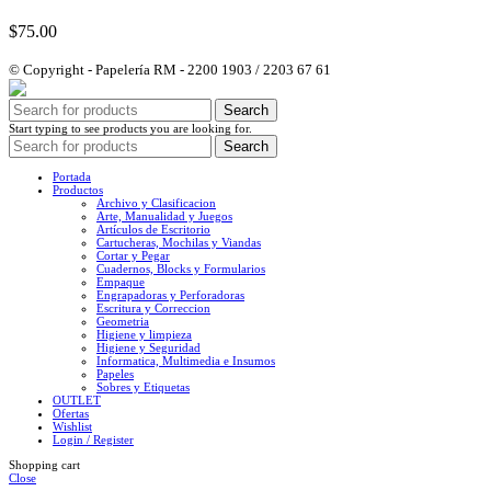
$
75.00
© Copyright - Papelería RM - 2200 1903 / 2203 67 61
Search
Start typing to see products you are looking for.
Search
Portada
Productos
Archivo y Clasificacion
Arte, Manualidad y Juegos
Artículos de Escritorio
Cartucheras, Mochilas y Viandas
Cortar y Pegar
Cuadernos, Blocks y Formularios
Empaque
Engrapadoras y Perforadoras
Escritura y Correccion
Geometria
Higiene y limpieza
Higiene y Seguridad
Informatica, Multimedia e Insumos
Papeles
Sobres y Etiquetas
OUTLET
Ofertas
Wishlist
Login / Register
Shopping cart
Close