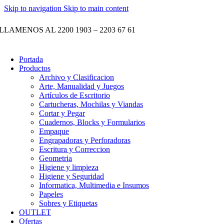
Skip to navigation
Skip to main content
LLAMENOS AL 2200 1903 – 2203 67 61
Portada
Productos
Archivo y Clasificacion
Arte, Manualidad y Juegos
Artículos de Escritorio
Cartucheras, Mochilas y Viandas
Cortar y Pegar
Cuadernos, Blocks y Formularios
Empaque
Engrapadoras y Perforadoras
Escritura y Correccion
Geometria
Higiene y limpieza
Higiene y Seguridad
Informatica, Multimedia e Insumos
Papeles
Sobres y Etiquetas
OUTLET
Ofertas