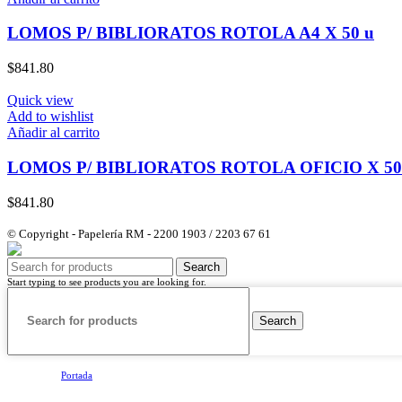
LOMOS P/ BIBLIORATOS ROTOLA A4 X 50 u
$
841.80
Quick view
Add to wishlist
Añadir al carrito
LOMOS P/ BIBLIORATOS ROTOLA OFICIO X 50
$
841.80
© Copyright - Papelería RM - 2200 1903 / 2203 67 61
Search
Start typing to see products you are looking for.
Search
Portada