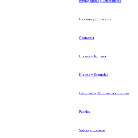
Engrapadoras y Perforadoras
Escritura y Correccion
Geometria
Higiene y limpieza
Higiene y Seguridad
Informatica, Multimedia e Insumos
Papeles
Sobres y Etiquetas