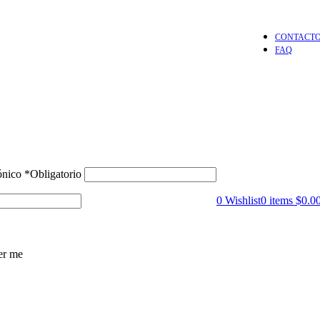
CONTACT
FAQ
rónico
*
Obligatorio
0
Wishlist
0
items
$
0.0
r me