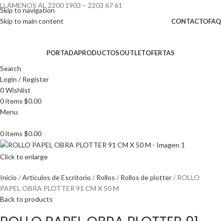
LLAMENOS AL 2200 1903 – 2203 67 61
Skip to navigation
Skip to main content
CONTACTO
FAQ
PORTADA
PRODUCTOS
OUTLET
OFERTAS
Search
Login / Register
0
Wishlist
0
items
$
0.00
Menu
0
items
$
0.00
Click to enlarge
Inicio
Artículos de Escritorio
Rollos
Rollos de plotter
ROLLO
PAPEL OBRA PLOTTER 91 CM X 50 M
Back to products