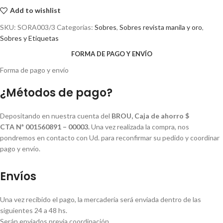
Add to wishlist
SKU:
SORA003/3
Categorías:
Sobres
,
Sobres revista manila y oro
,
Sobres y Etiquetas
FORMA DE PAGO Y ENVÍO
Forma de pago y envío
¿Métodos de pago?
Depositando en nuestra cuenta del
BROU, Caja de ahorro $
CTA Nª 001560891 – 00003.
Una vez realizada la compra, nos
pondremos en contacto con Ud. para reconfirmar su pedido y coordinar
pago y envío.
Envíos
Una vez recibido el pago, la mercadería será enviada dentro de las
siguientes 24 a 48 hs.
Serán enviados previa coordinación.