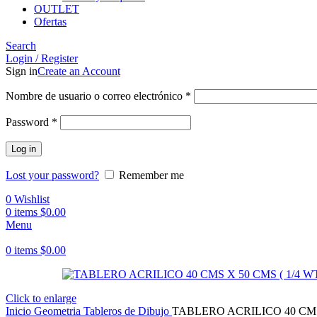
OUTLET
Ofertas
Search
Login / Register
Sign in
Create an Account
Obligatorio
Nombre de usuario o correo electrónico
*
Obligatorio
Password
*
Log in
Lost your password?
Remember me
0
Wishlist
0
items
$
0.00
Menu
0
items
$
0.00
Click to enlarge
Inicio
Geometria
Tableros de Dibujo
TABLERO ACRILICO 40 CMS 