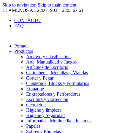
Skip to navigation
Skip to main content
LLAMENOS AL 2200 1903 – 2203 67 61
CONTACTO
FAQ
Portada
Productos
Archivo y Clasificacion
Arte, Manualidad y Juegos
Artículos de Escritorio
Cartucheras, Mochilas y Viandas
Cortar y Pegar
Cuadernos, Blocks y Formularios
Empaque
Engrapadoras y Perforadoras
Escritura y Correccion
Geometria
Higiene y limpieza
Higiene y Seguridad
Informatica, Multimedia e Insumos
Papeles
Sobres y Etiquetas