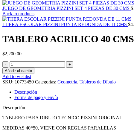
JUEGO DE GEOMETRIA PIZZINI SET 4 PIEZAS DE 30 CMS
$
Back to products
TIJERA ESCOLAR PIZZINI PUNTA REDONDA DE 11 CMS
$
4
TABLERO ACRILICO 40 CMS X
$
2,200.00
TABLERO
ACRILICO
Añadir al carrito
40
Add to wishlist
CMS
SKU:
10773450
Categorías:
Geometria
,
Tableros de Dibujo
X
50
Descripción
CMS
Forma de pago y envío
(
1/4
Descripción
WT)
PIZZINI
TABLERO PARA DIBUJO TECNICO PIZZINI ORIGINAL
(
MEDIDAS 40*50, VIENE CON REGLAS PARALELAS
EN
BOLSA)