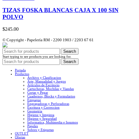
TIZAS FOSKA BLANCAS CAJA X 100 SIN
POLVO
$
245.00
© Copyright - Papelería RM - 2200 1903 / 2203 67 61
Search
Start typing to see products you are looking for.
Search
Portada
Productos
Archivo y Clasificacion
Arte, Manualidad y Juegos
Artículos de Escritorio
Cartucheras, Mochilas y Viandas
Cortar y Pegar
Cuadernos, Blocks y Formularios
Empaque
Engrapadoras y Perforadoras
Escritura y Correccion
Geometria
Higiene y limpieza
Higiene y Seguridad
Informatica, Multimedia e Insumos
Papeles
Sobres y Etiquetas
OUTLET
Ofertas