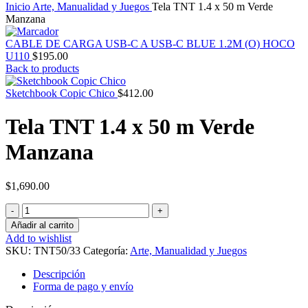
Inicio
Arte, Manualidad y Juegos
Tela TNT 1.4 x 50 m Verde
Manzana
CABLE DE CARGA USB-C A USB-C BLUE 1.2M (O) HOCO
U110
$
195.00
Back to products
Sketchbook Copic Chico
$
412.00
Tela TNT 1.4 x 50 m Verde
Manzana
$
1,690.00
Tela
TNT
Añadir al carrito
1.4
Add to wishlist
x
SKU:
TNT50/33
Categoría:
Arte, Manualidad y Juegos
50
m
Descripción
Verde
Forma de pago y envío
Manzana
cantidad