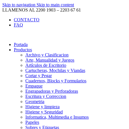
Skip to navigation
Skip to main content
LLAMENOS AL 2200 1903 – 2203 67 61
CONTACTO
FAQ
Portada
Productos
Archivo y Clasificacion
Arte, Manualidad y Juegos
Artículos de Escritorio
Cartucheras, Mochilas y Viandas
Cortar y Pegar
Cuadernos, Blocks y Formularios
Empaque
Engrapadoras y Perforadoras
Escritura y Correccion
Geometria
Higiene y limpieza
Higiene y Seguridad
Informatica, Multimedia e Insumos
Papeles
Sobres y Etiquetas