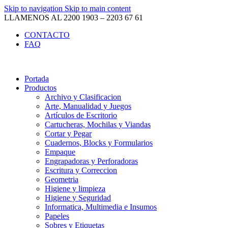
Skip to navigation
Skip to main content
LLAMENOS AL 2200 1903 – 2203 67 61
CONTACTO
FAQ
Portada
Productos
Archivo y Clasificacion
Arte, Manualidad y Juegos
Artículos de Escritorio
Cartucheras, Mochilas y Viandas
Cortar y Pegar
Cuadernos, Blocks y Formularios
Empaque
Engrapadoras y Perforadoras
Escritura y Correccion
Geometria
Higiene y limpieza
Higiene y Seguridad
Informatica, Multimedia e Insumos
Papeles
Sobres y Etiquetas