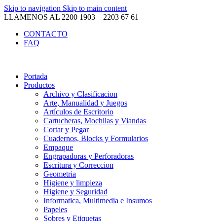
Skip to navigation
Skip to main content
LLAMENOS AL 2200 1903 – 2203 67 61
CONTACTO
FAQ
Portada
Productos
Archivo y Clasificacion
Arte, Manualidad y Juegos
Artículos de Escritorio
Cartucheras, Mochilas y Viandas
Cortar y Pegar
Cuadernos, Blocks y Formularios
Empaque
Engrapadoras y Perforadoras
Escritura y Correccion
Geometria
Higiene y limpieza
Higiene y Seguridad
Informatica, Multimedia e Insumos
Papeles
Sobres y Etiquetas