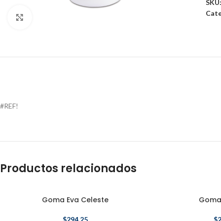
SKU
Cate
Click to enlarge
#REF!
Productos relacionados
Goma Eva Celeste
Goma 
$
294.25
$
2