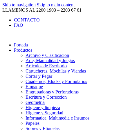
Skip to navigation
Skip to main content
LLAMENOS AL 2200 1903 – 2203 67 61
CONTACTO
FAQ
Portada
Productos
Archivo y Clasificacion
Arte, Manualidad y Juegos
Artículos de Escritorio
Cartucheras, Mochilas y Viandas
Cortar y Pegar
Cuadernos, Blocks y Formularios
Empaque
Engrapadoras y Perforadoras
Escritura y Correccion
Geometria
Higiene y limpieza
Higiene y Seguridad
Informatica, Multimedia e Insumos
Papeles
Sobres y Etiquetas