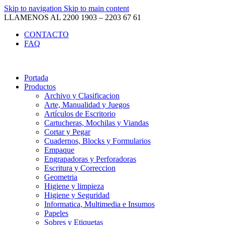
Skip to navigation
Skip to main content
LLAMENOS AL 2200 1903 – 2203 67 61
CONTACTO
FAQ
Portada
Productos
Archivo y Clasificacion
Arte, Manualidad y Juegos
Artículos de Escritorio
Cartucheras, Mochilas y Viandas
Cortar y Pegar
Cuadernos, Blocks y Formularios
Empaque
Engrapadoras y Perforadoras
Escritura y Correccion
Geometria
Higiene y limpieza
Higiene y Seguridad
Informatica, Multimedia e Insumos
Papeles
Sobres y Etiquetas