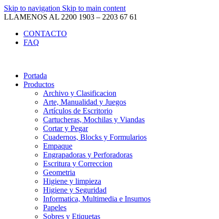
Skip to navigation
Skip to main content
LLAMENOS AL 2200 1903 – 2203 67 61
CONTACTO
FAQ
Portada
Productos
Archivo y Clasificacion
Arte, Manualidad y Juegos
Artículos de Escritorio
Cartucheras, Mochilas y Viandas
Cortar y Pegar
Cuadernos, Blocks y Formularios
Empaque
Engrapadoras y Perforadoras
Escritura y Correccion
Geometria
Higiene y limpieza
Higiene y Seguridad
Informatica, Multimedia e Insumos
Papeles
Sobres y Etiquetas