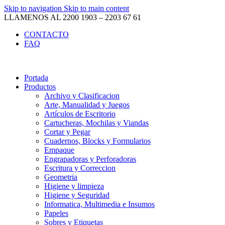
Skip to navigation
Skip to main content
LLAMENOS AL 2200 1903 – 2203 67 61
CONTACTO
FAQ
Portada
Productos
Archivo y Clasificacion
Arte, Manualidad y Juegos
Artículos de Escritorio
Cartucheras, Mochilas y Viandas
Cortar y Pegar
Cuadernos, Blocks y Formularios
Empaque
Engrapadoras y Perforadoras
Escritura y Correccion
Geometria
Higiene y limpieza
Higiene y Seguridad
Informatica, Multimedia e Insumos
Papeles
Sobres y Etiquetas