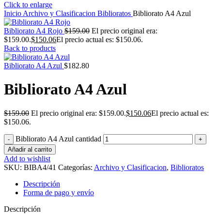
Click to enlarge
Inicio
Archivo y Clasificacion
Biblioratos
Bibliorato A4 Azul
Bibliorato A4 Rojo
$
159.00
El precio original era:
$159.00.
$
150.06
El precio actual es: $150.06.
Back to products
Bibliorato A4 Azul
$
182.80
Bibliorato A4 Azul
$
159.00
El precio original era: $159.00.
$
150.06
El precio actual es:
$150.06.
Bibliorato A4 Azul cantidad
Añadir al carrito
Add to wishlist
SKU:
BIBA4/41
Categorías:
Archivo y Clasificacion
,
Biblioratos
Descripción
Forma de pago y envío
Descripción