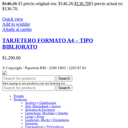
$
146.26
El precio original era: $146.26.
$
136.70
El precio actual es:
$136.70.
Quick view
Add to wishlist
Añadir al carrito
TARJETERO FORMATO A4 – TIPO
BIBLIORATO
$
1,290.00
© Copyright - Papelería RM - 2200 1903 / 2203 67 61
Search
Start typing to see products you are looking for.
Search
Portada
Productos
Archivo y Clasificacion
Arte, Manualidad y Juegos
Artículos de Escritorio
Cartucheras, Mochilas y Viandas
Cortar y Pegar
Cuadernos, Blocks y Formularios
Empaque
Engrapadoras y Perforadoras