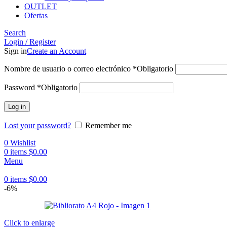
OUTLET
Ofertas
Search
Login / Register
Sign in
Create an Account
Nombre de usuario o correo electrónico
*
Obligatorio
Password
*
Obligatorio
Log in
Lost your password?
Remember me
0
Wishlist
0
items
$
0.00
Menu
0
items
$
0.00
-6%
Click to enlarge