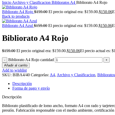
Inicio
Archivo y Clasificacion
Biblioratos
A4
Bibliorato A4 Rojo
Bibliorato A4 Rojo
$
159.00
El precio original era: $159.00.
$
150.06
E
Back to products
Bibliorato A4 Azul
$
159.00
El precio original era: $159.00.
$
150.06
E
Bibliorato A4 Rojo
$
159.00
El precio original era: $159.00.
$
150.06
El precio actual es: $
Bibliorato A4 Rojo cantidad
Añadir al carrito
Add to wishlist
SKU:
BIBA4/40
Categorías:
A4
,
Archivo y Clasificacion
,
Biblioratos
Descripción
Forma de pago y envío
Descripción
Bibliorato plastificado de lomo ancho, formato A4 con rado y tarjeter
presión. Fabricación responsable con el medio ambiente, certificació