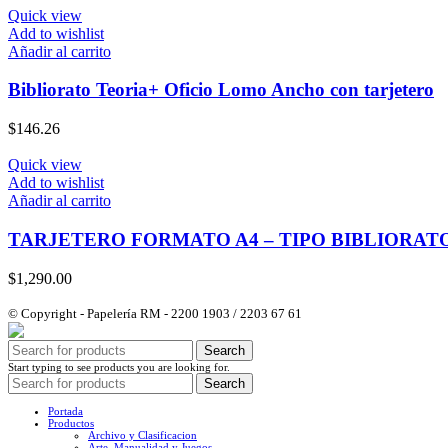
Quick view
Add to wishlist
Añadir al carrito
Bibliorato Teoria+ Oficio Lomo Ancho con tarjetero
$
146.26
Quick view
Add to wishlist
Añadir al carrito
TARJETERO FORMATO A4 – TIPO BIBLIORAT
$
1,290.00
© Copyright - Papelería RM - 2200 1903 / 2203 67 61
Search
Start typing to see products you are looking for.
Search
Portada
Productos
Archivo y Clasificacion
Arte, Manualidad y Juegos