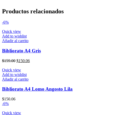
Productos relacionados
-6%
Quick view
Add to wishlist
Añadir al carrito
Bibliorato A4 Gris
El
El
$
159.00
$
150.06
precio
precio
original
actual
Quick view
era:
es:
Add to wishlist
$159.00.
$150.06.
Añadir al carrito
Bibliorato A4 Lomo Angosto Lila
$
150.06
-6%
Quick view