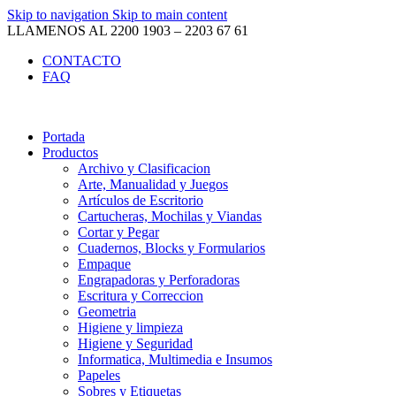
Skip to navigation
Skip to main content
LLAMENOS AL 2200 1903 – 2203 67 61
CONTACTO
FAQ
Portada
Productos
Archivo y Clasificacion
Arte, Manualidad y Juegos
Artículos de Escritorio
Cartucheras, Mochilas y Viandas
Cortar y Pegar
Cuadernos, Blocks y Formularios
Empaque
Engrapadoras y Perforadoras
Escritura y Correccion
Geometria
Higiene y limpieza
Higiene y Seguridad
Informatica, Multimedia e Insumos
Papeles
Sobres y Etiquetas