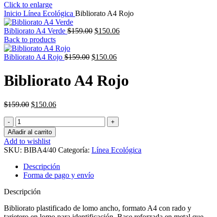
Click to enlarge
Inicio
Línea Ecológica
Bibliorato A4 Rojo
El
El
Bibliorato A4 Verde
$
159.00
$
150.06
precio
precio
Back to products
original
actual
El
era:
El
es:
Bibliorato A4 Rojo
$
159.00
$
150.06
precio
$159.00.
precio
$150.06.
original
actual
Bibliorato A4 Rojo
era:
es:
$159.00.
$150.06.
El
El
$
159.00
$
150.06
precio
precio
Bibliorato
original
actual
A4
era:
es:
Añadir al carrito
Rojo
$159.00.
$150.06.
Add to wishlist
cantidad
SKU:
BIBA4/40
Categoría:
Línea Ecológica
Descripción
Forma de pago y envío
Descripción
Bibliorato plastificado de lomo ancho, formato A4 con rado y
tarjetero en lomo para identificación. Base reforzada en metal que