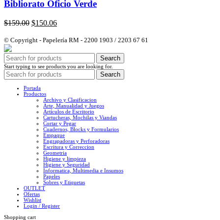
Bibliorato Oficio Verde
El
El
$
159.00
$
150.06
precio
precio
original
actual
© Copyright - Papelería RM - 2200 1903 / 2203 67 61
era:
es:
$159.00.
$150.06.
Search
Start typing to see products you are looking for.
Search
Portada
Productos
Archivo y Clasificacion
Arte, Manualidad y Juegos
Artículos de Escritorio
Cartucheras, Mochilas y Viandas
Cortar y Pegar
Cuadernos, Blocks y Formularios
Empaque
Engrapadoras y Perforadoras
Escritura y Correccion
Geometria
Higiene y limpieza
Higiene y Seguridad
Informatica, Multimedia e Insumos
Papeles
Sobres y Etiquetas
OUTLET
Ofertas
Wishlist
Login / Register
Shopping cart