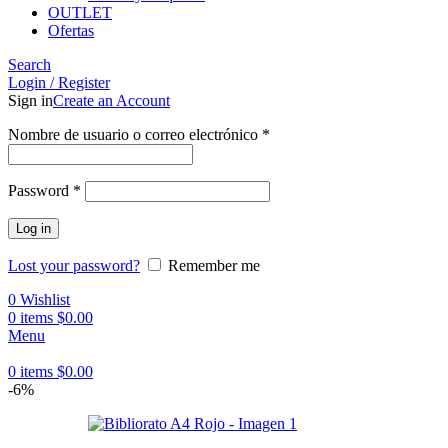
OUTLET
Ofertas
Search
Login / Register
Sign in
Create an Account
Obligatorio
Nombre de usuario o correo electrónico
*
Obligatorio
Password
*
Log in
Lost your password?
Remember me
0
Wishlist
0
items
$
0.00
Menu
0
items
$
0.00
-6%