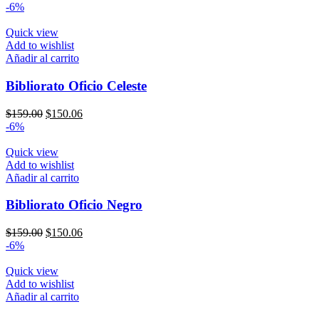
precio
precio
-6%
original
actual
era:
es:
Quick view
$159.00.
$150.06.
Add to wishlist
Añadir al carrito
Bibliorato Oficio Celeste
El
El
$
159.00
$
150.06
precio
precio
-6%
original
actual
era:
es:
Quick view
$159.00.
$150.06.
Add to wishlist
Añadir al carrito
Bibliorato Oficio Negro
El
El
$
159.00
$
150.06
precio
precio
-6%
original
actual
era:
es:
Quick view
$159.00.
$150.06.
Add to wishlist
Añadir al carrito