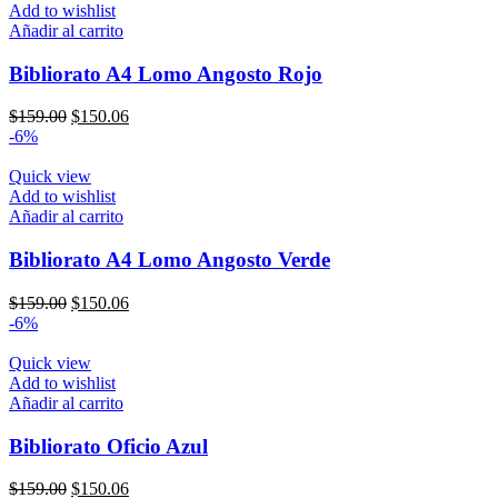
Add to wishlist
Añadir al carrito
Bibliorato A4 Lomo Angosto Rojo
El
El
$
159.00
$
150.06
precio
precio
-6%
original
actual
era:
es:
Quick view
$159.00.
$150.06.
Add to wishlist
Añadir al carrito
Bibliorato A4 Lomo Angosto Verde
El
El
$
159.00
$
150.06
precio
precio
-6%
original
actual
era:
es:
Quick view
$159.00.
$150.06.
Add to wishlist
Añadir al carrito
Bibliorato Oficio Azul
El
El
$
159.00
$
150.06