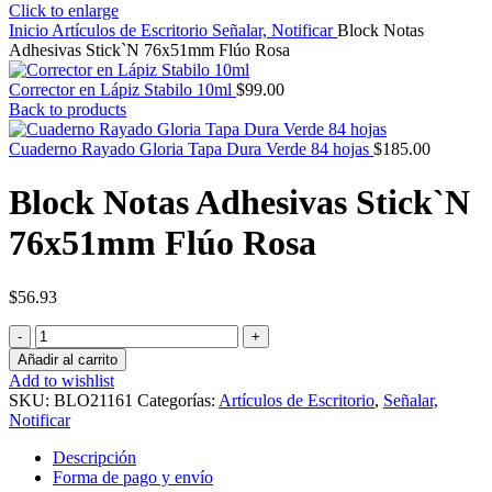
Click to enlarge
Inicio
Artículos de Escritorio
Señalar, Notificar
Block Notas
Adhesivas Stick`N 76x51mm Flúo Rosa
Corrector en Lápiz Stabilo 10ml
$
99.00
Back to products
Cuaderno Rayado Gloria Tapa Dura Verde 84 hojas
$
185.00
Block Notas Adhesivas Stick`N
76x51mm Flúo Rosa
$
56.93
Block
Notas
Añadir al carrito
Adhesivas
Add to wishlist
Stick`N
SKU:
BLO21161
Categorías:
Artículos de Escritorio
,
Señalar,
76x51mm
Notificar
Flúo
Rosa
Descripción
cantidad
Forma de pago y envío