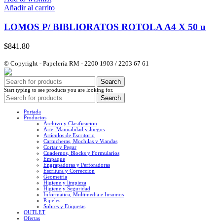
Añadir al carrito
LOMOS P/ BIBLIORATOS ROTOLA A4 X 50 u
$
841.80
© Copyright - Papelería RM - 2200 1903 / 2203 67 61
Search
Start typing to see products you are looking for.
Search
Portada
Productos
Archivo y Clasificacion
Arte, Manualidad y Juegos
Artículos de Escritorio
Cartucheras, Mochilas y Viandas
Cortar y Pegar
Cuadernos, Blocks y Formularios
Empaque
Engrapadoras y Perforadoras
Escritura y Correccion
Geometria
Higiene y limpieza
Higiene y Seguridad
Informatica, Multimedia e Insumos
Papeles
Sobres y Etiquetas
OUTLET
Ofertas