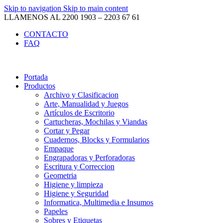
Skip to navigation
Skip to main content
LLAMENOS AL 2200 1903 – 2203 67 61
CONTACTO
FAQ
Portada
Productos
Archivo y Clasificacion
Arte, Manualidad y Juegos
Artículos de Escritorio
Cartucheras, Mochilas y Viandas
Cortar y Pegar
Cuadernos, Blocks y Formularios
Empaque
Engrapadoras y Perforadoras
Escritura y Correccion
Geometria
Higiene y limpieza
Higiene y Seguridad
Informatica, Multimedia e Insumos
Papeles
Sobres y Etiquetas