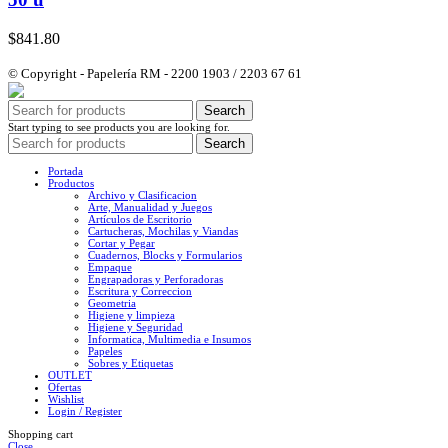
$
841.80
© Copyright - Papelería RM - 2200 1903 / 2203 67 61
Search
Start typing to see products you are looking for.
Search
Portada
Productos
Archivo y Clasificacion
Arte, Manualidad y Juegos
Artículos de Escritorio
Cartucheras, Mochilas y Viandas
Cortar y Pegar
Cuadernos, Blocks y Formularios
Empaque
Engrapadoras y Perforadoras
Escritura y Correccion
Geometria
Higiene y limpieza
Higiene y Seguridad
Informatica, Multimedia e Insumos
Papeles
Sobres y Etiquetas
OUTLET
Ofertas
Wishlist
Login / Register
Shopping cart
Close