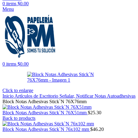
0
items
$
0.00
Menu
0
items
$
0.00
Click to enlarge
Inicio
Artículos de Escritorio
Señalar, Notificar
Notas Autoadhesivas
Block Notas Adhesivas Stick`N 76X76mm
Block Notas Adhesivas Stick`N 76X51mm
$
25.30
Back to products
Block Notas Adhesivas Stick`N 76x102 mm
$
46.20