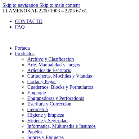
Skip to navigation
Skip to main content
LLAMENOS AL 2200 1903 – 2203 67 61
CONTACTO
FAQ
Portada
Productos
Archivo y Clasificacion
Arte, Manualidad y Juegos
Artículos de Escritorio
Cartucheras, Mochilas y Viandas
Cortar y Pegar
Cuadernos, Blocks y Formularios
Empaque
Engrapadoras y Perforadoras
Escritura y Correccion
Geometria
Higiene y limpieza
Higiene y Seguridad
Informatica, Multimedia e Insumos
Papeles
Sobres y Etiquetas