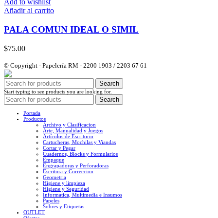
Add to wishlist
Añadir al carrito
PALA COMUN IDEAL O SIMIL
$
75.00
© Copyright - Papelería RM - 2200 1903 / 2203 67 61
Search
Start typing to see products you are looking for.
Search
Portada
Productos
Archivo y Clasificacion
Arte, Manualidad y Juegos
Artículos de Escritorio
Cartucheras, Mochilas y Viandas
Cortar y Pegar
Cuadernos, Blocks y Formularios
Empaque
Engrapadoras y Perforadoras
Escritura y Correccion
Geometria
Higiene y limpieza
Higiene y Seguridad
Informatica, Multimedia e Insumos
Papeles
Sobres y Etiquetas
OUTLET
Ofertas