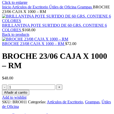
Click to enlarge
Inicio
Artículos de Escritorio
Útiles de Oficina
Grampas
BROCHE
23/06 CAJA X 1000 – RM
BRILLANTINA POTE SURTIDO DE 60 GRS. CONTIENE 6
COLORES
$
168.00
Back to products
BROCHE 23/08 CAJA X 1000 – RM
$
72.00
BROCHE 23/06 CAJA X 1000
– RM
$
48.00
BROCHE
23/06
Añadir al carrito
CAJA
Add to wishlist
X
SKU:
BRO011
Categorías:
Artículos de Escritorio
,
Grampas
,
Útiles
1000
de Oficina
–
RM