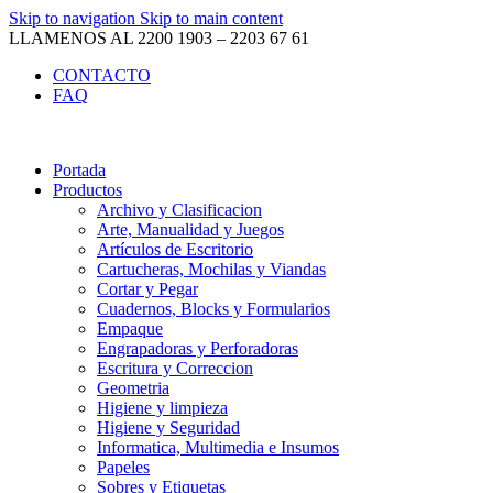
Skip to navigation
Skip to main content
LLAMENOS AL 2200 1903 – 2203 67 61
CONTACTO
FAQ
Portada
Productos
Archivo y Clasificacion
Arte, Manualidad y Juegos
Artículos de Escritorio
Cartucheras, Mochilas y Viandas
Cortar y Pegar
Cuadernos, Blocks y Formularios
Empaque
Engrapadoras y Perforadoras
Escritura y Correccion
Geometria
Higiene y limpieza
Higiene y Seguridad
Informatica, Multimedia e Insumos
Papeles
Sobres y Etiquetas