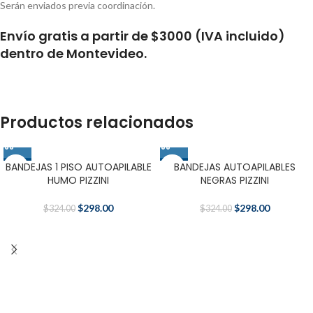
Serán enviados previa coordinación.
Envío gratis a partir de $3000 (IVA incluido)
dentro de Montevideo.
Productos relacionados
BANDEJAS 1 PISO AUTOAPILABLE
BANDEJAS AUTOAPILABLES
-8%
-8%
HUMO PIZZINI
NEGRAS PIZZINI
$
298.00
$
298.00
$
324.00
$
324.00