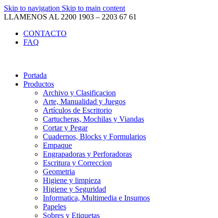
Skip to navigation
Skip to main content
LLAMENOS AL 2200 1903 – 2203 67 61
CONTACTO
FAQ
Portada
Productos
Archivo y Clasificacion
Arte, Manualidad y Juegos
Artículos de Escritorio
Cartucheras, Mochilas y Viandas
Cortar y Pegar
Cuadernos, Blocks y Formularios
Empaque
Engrapadoras y Perforadoras
Escritura y Correccion
Geometria
Higiene y limpieza
Higiene y Seguridad
Informatica, Multimedia e Insumos
Papeles
Sobres y Etiquetas