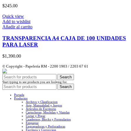
$
245.00
Quick view
Add to wishlist
Añadir al carrito
TRANSPARENCIA A4 CAJA DE 100 UNIDADES
PARA LASER
$
1,390.00
© Copyright - Papelería RM - 2200 1903 / 2203 67 61
Search
Start typing to see products you are looking for.
Search
Portada
Productos
Archivo y Clasificacion
Arte, Manualidad y Juegos
Artículos de Escritorio
Cartucheras, Mochilas y Viandas
Cortar y Pegar
Cuadernos, Blocks y Formularios
Empaque
Engrapadoras y Perforadoras
Escritura y Correccion