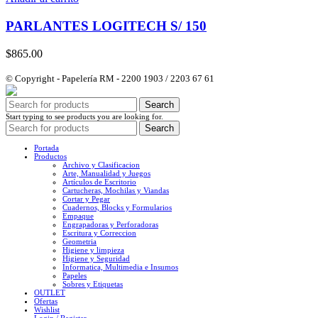
PARLANTES LOGITECH S/ 150
$
865.00
© Copyright - Papelería RM - 2200 1903 / 2203 67 61
Search
Start typing to see products you are looking for.
Search
Portada
Productos
Archivo y Clasificacion
Arte, Manualidad y Juegos
Artículos de Escritorio
Cartucheras, Mochilas y Viandas
Cortar y Pegar
Cuadernos, Blocks y Formularios
Empaque
Engrapadoras y Perforadoras
Escritura y Correccion
Geometria
Higiene y limpieza
Higiene y Seguridad
Informatica, Multimedia e Insumos
Papeles
Sobres y Etiquetas
OUTLET
Ofertas
Wishlist
Login / Register