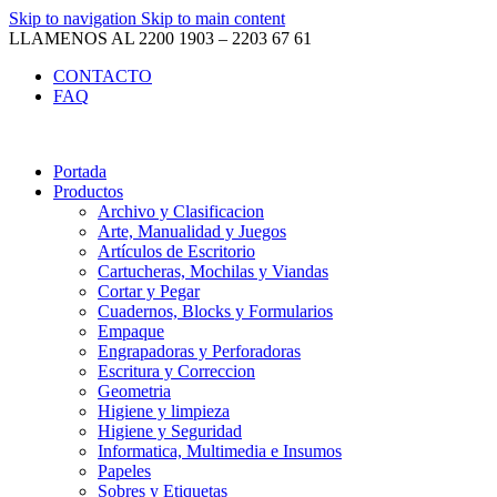
Skip to navigation
Skip to main content
LLAMENOS AL 2200 1903 – 2203 67 61
CONTACTO
FAQ
Portada
Productos
Archivo y Clasificacion
Arte, Manualidad y Juegos
Artículos de Escritorio
Cartucheras, Mochilas y Viandas
Cortar y Pegar
Cuadernos, Blocks y Formularios
Empaque
Engrapadoras y Perforadoras
Escritura y Correccion
Geometria
Higiene y limpieza
Higiene y Seguridad
Informatica, Multimedia e Insumos
Papeles
Sobres y Etiquetas