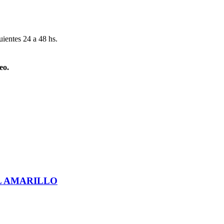
uientes 24 a 48 hs.
eo.
L AMARILLO