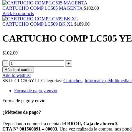
CARTUCHO COMP LC505 MAGENTA
$
102.00
Back to products
CARTUCHO COMP LC509 BK XL
$
189.00
CARTUCHO COMP LC505 Y
$
102.00
CARTUCHO
COMP
Añadir al carrito
LC505
Add to wishlist
YELL
SKU:
CLC505YLL
Categorías:
Cartuchos
,
Informatica, Multimedia 
cantidad
Forma de pago y envío
Forma de pago y envío
¿Métodos de pago?
Depositando en nuestra cuenta del
BROU, Caja de ahorro $
CTA Nª 001560891 – 00003.
Una vez realizada la compra, nos pond