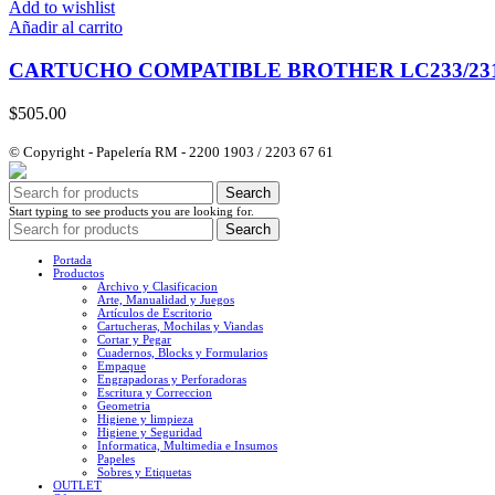
Add to wishlist
Añadir al carrito
CARTUCHO COMPATIBLE BROTHER LC233/231
$
505.00
© Copyright - Papelería RM - 2200 1903 / 2203 67 61
Search
Start typing to see products you are looking for.
Search
Portada
Productos
Archivo y Clasificacion
Arte, Manualidad y Juegos
Artículos de Escritorio
Cartucheras, Mochilas y Viandas
Cortar y Pegar
Cuadernos, Blocks y Formularios
Empaque
Engrapadoras y Perforadoras
Escritura y Correccion
Geometria
Higiene y limpieza
Higiene y Seguridad
Informatica, Multimedia e Insumos
Papeles
Sobres y Etiquetas
OUTLET