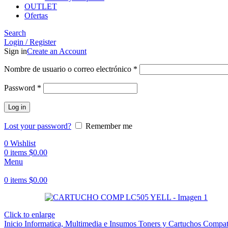
OUTLET
Ofertas
Search
Login / Register
Sign in
Create an Account
Obligatorio
Nombre de usuario o correo electrónico
*
Obligatorio
Password
*
Log in
Lost your password?
Remember me
0
Wishlist
0
items
$
0.00
Menu
0
items
$
0.00
Click to enlarge
Inicio
Informatica, Multimedia e Insumos
Toners y Cartuchos Compat