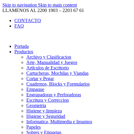
Skip to navigation
Skip to main content
LLAMENOS AL 2200 1903 – 2203 67 61
CONTACTO
FAQ
Portada
Productos
Archivo y Clasificacion
Arte, Manualidad y Juegos
Artículos de Escritorio
Cartucheras, Mochilas y Viandas
Cortar y Pegar
Cuadernos, Blocks y Formularios
Empaque
Engrapadoras y Perforadoras
Escritura y Correccion
Geometria
Higiene y limpieza
Higiene y Seguridad
Informatica, Multimedia e Insumos
Papeles
Sobres y Etiquetas