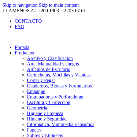
Skip to navigation
Skip to main content
LLAMENOS AL 2200 1903 – 2203 67 61
CONTACTO
FAQ
Portada
Productos
Archivo y Clasificacion
Arte, Manualidad y Juegos
Artículos de Escritorio
Cartucheras, Mochilas y Viandas
Cortar y Pegar
Cuadernos, Blocks y Formularios
Empaque
Engrapadoras y Perforadoras
Escritura y Correccion
Geometria
Higiene y limpieza
Higiene y Seguridad
Informatica, Multimedia e Insumos
Papeles
Sobres y Etiquetas