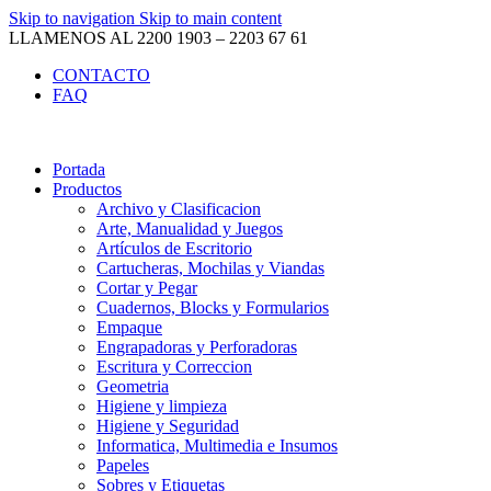
Skip to navigation
Skip to main content
LLAMENOS AL 2200 1903 – 2203 67 61
CONTACTO
FAQ
Portada
Productos
Archivo y Clasificacion
Arte, Manualidad y Juegos
Artículos de Escritorio
Cartucheras, Mochilas y Viandas
Cortar y Pegar
Cuadernos, Blocks y Formularios
Empaque
Engrapadoras y Perforadoras
Escritura y Correccion
Geometria
Higiene y limpieza
Higiene y Seguridad
Informatica, Multimedia e Insumos
Papeles
Sobres y Etiquetas