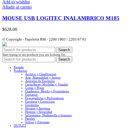
Add to wishlist
Añadir al carrito
MOUSE USB LOGITEC INALAMBRICO M185
$
628.00
© Copyright - Papelería RM - 2200 1903 / 2203 67 61
Search
Start typing to see products you are looking for.
Search
Portada
Productos
Archivo y Clasificacion
Arte, Manualidad y Juegos
Artículos de Escritorio
Cartucheras, Mochilas y Viandas
Cortar y Pegar
Cuadernos, Blocks y Formularios
Empaque
Engrapadoras y Perforadoras
Escritura y Correccion
Geometria
Higiene y limpieza
Higiene y Seguridad
Informatica, Multimedia e Insumos
Papeles
Sobres y Etiquetas
OUTLET