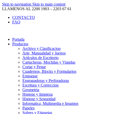
Skip to navigation
Skip to main content
LLAMENOS AL 2200 1903 – 2203 67 61
CONTACTO
FAQ
Portada
Productos
Archivo y Clasificacion
Arte, Manualidad y Juegos
Artículos de Escritorio
Cartucheras, Mochilas y Viandas
Cortar y Pegar
Cuadernos, Blocks y Formularios
Empaque
Engrapadoras y Perforadoras
Escritura y Correccion
Geometria
Higiene y limpieza
Higiene y Seguridad
Informatica, Multimedia e Insumos
Papeles
Sobres y Etiquetas