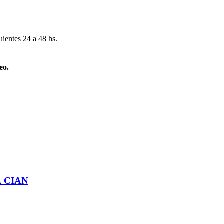
uientes 24 a 48 hs.
eo.
 CIAN