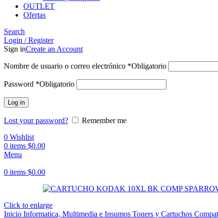
OUTLET
Ofertas
Search
Login / Register
Sign in
Create an Account
Nombre de usuario o correo electrónico
*
Obligatorio
Password
*
Obligatorio
Log in
Lost your password?
Remember me
0
Wishlist
0
items
$
0.00
Menu
0
items
$
0.00
Click to enlarge
Inicio
Informatica, Multimedia e Insumos
Toners y Cartuchos Compat