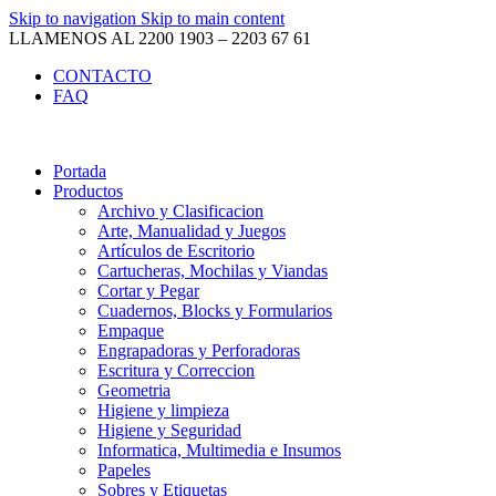
Skip to navigation
Skip to main content
LLAMENOS AL 2200 1903 – 2203 67 61
CONTACTO
FAQ
Portada
Productos
Archivo y Clasificacion
Arte, Manualidad y Juegos
Artículos de Escritorio
Cartucheras, Mochilas y Viandas
Cortar y Pegar
Cuadernos, Blocks y Formularios
Empaque
Engrapadoras y Perforadoras
Escritura y Correccion
Geometria
Higiene y limpieza
Higiene y Seguridad
Informatica, Multimedia e Insumos
Papeles
Sobres y Etiquetas