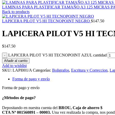
LAMINAS PARA PLASTIFICAR TAMAÑO A3 125 MICRAS P
Back to products
LAPICERA PILOT V5 HI TECNOPOINT NEGRO
$
147.50
LAPICERA PILOT V5 HI TE
$
147.50
LAPICERA PILOT V5 HI TECNOPOINT AZUL cantidad
Añadir al carrito
Add to wishlist
SKU:
LAPI001/A
Categorías:
Boligrafos
,
Escritura y Correccion
,
Lap
Forma de pago y envío
Forma de pago y envío
¿Métodos de pago?
Depositando en nuestra cuenta del
BROU, Caja de ahorro $
CTA Nª 001560891 – 00003.
Una vez realizada la compra, nos pond