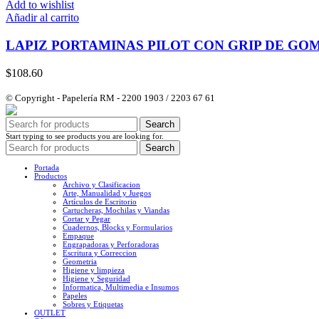
Add to wishlist
Añadir al carrito
LAPIZ PORTAMINAS PILOT CON GRIP DE GOM
$
108.60
© Copyright - Papelería RM - 2200 1903 / 2203 67 61
Search
Start typing to see products you are looking for.
Search
Portada
Productos
Archivo y Clasificacion
Arte, Manualidad y Juegos
Artículos de Escritorio
Cartucheras, Mochilas y Viandas
Cortar y Pegar
Cuadernos, Blocks y Formularios
Empaque
Engrapadoras y Perforadoras
Escritura y Correccion
Geometria
Higiene y limpieza
Higiene y Seguridad
Informatica, Multimedia e Insumos
Papeles
Sobres y Etiquetas
OUTLET