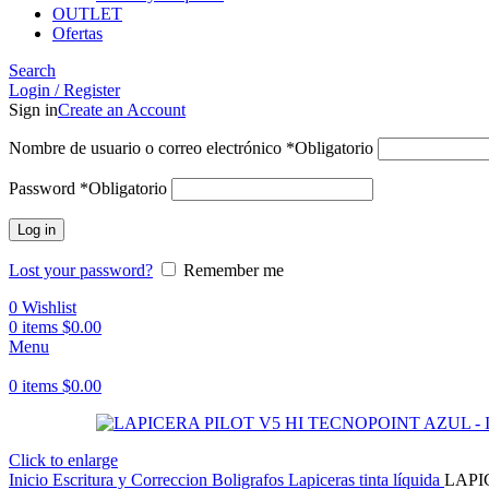
OUTLET
Ofertas
Search
Login / Register
Sign in
Create an Account
Nombre de usuario o correo electrónico
*
Obligatorio
Password
*
Obligatorio
Log in
Lost your password?
Remember me
0
Wishlist
0
items
$
0.00
Menu
0
items
$
0.00
Click to enlarge
Inicio
Escritura y Correccion
Boligrafos
Lapiceras tinta líquida
LAPI