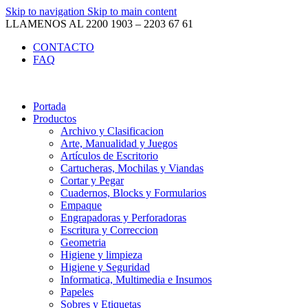
Skip to navigation
Skip to main content
LLAMENOS AL 2200 1903 – 2203 67 61
CONTACTO
FAQ
Portada
Productos
Archivo y Clasificacion
Arte, Manualidad y Juegos
Artículos de Escritorio
Cartucheras, Mochilas y Viandas
Cortar y Pegar
Cuadernos, Blocks y Formularios
Empaque
Engrapadoras y Perforadoras
Escritura y Correccion
Geometria
Higiene y limpieza
Higiene y Seguridad
Informatica, Multimedia e Insumos
Papeles
Sobres y Etiquetas