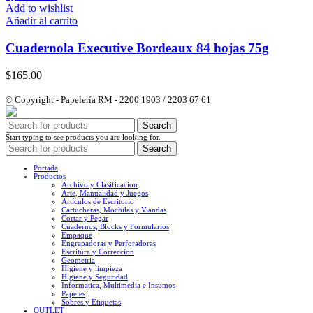
Add to wishlist
Añadir al carrito
Cuadernola Executive Bordeaux 84 hojas 75g
$
165.00
© Copyright - Papelería RM - 2200 1903 / 2203 67 61
Search
Start typing to see products you are looking for.
Search
Portada
Productos
Archivo y Clasificacion
Arte, Manualidad y Juegos
Artículos de Escritorio
Cartucheras, Mochilas y Viandas
Cortar y Pegar
Cuadernos, Blocks y Formularios
Empaque
Engrapadoras y Perforadoras
Escritura y Correccion
Geometria
Higiene y limpieza
Higiene y Seguridad
Informatica, Multimedia e Insumos
Papeles
Sobres y Etiquetas
OUTLET