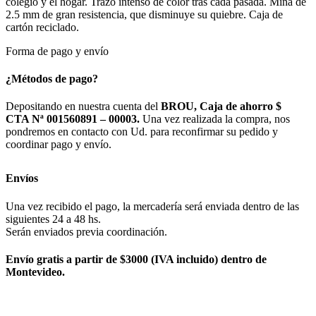
colegio y el hogar. Trazo intenso de color tras cada pasada. Mina de
2.5 mm de gran resistencia, que disminuye su quiebre. Caja de
cartón reciclado.
Forma de pago y envío
¿Métodos de pago?
Depositando en nuestra cuenta del
BROU, Caja de ahorro $
CTA Nª 001560891 – 00003.
Una vez realizada la compra, nos
pondremos en contacto con Ud. para reconfirmar su pedido y
coordinar pago y envío.
Envíos
Una vez recibido el pago, la mercadería será enviada dentro de las
siguientes 24 a 48 hs.
Serán enviados previa coordinación.
Envío gratis a partir de $3000 (IVA incluido) dentro de
Montevideo.