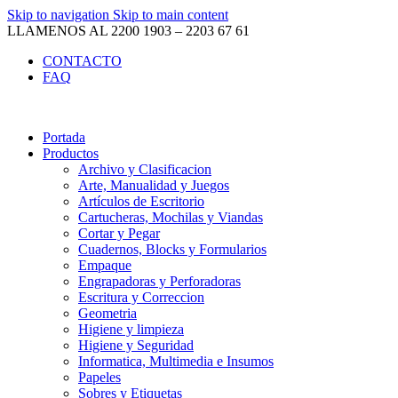
Skip to navigation
Skip to main content
LLAMENOS AL 2200 1903 – 2203 67 61
CONTACTO
FAQ
Portada
Productos
Archivo y Clasificacion
Arte, Manualidad y Juegos
Artículos de Escritorio
Cartucheras, Mochilas y Viandas
Cortar y Pegar
Cuadernos, Blocks y Formularios
Empaque
Engrapadoras y Perforadoras
Escritura y Correccion
Geometria
Higiene y limpieza
Higiene y Seguridad
Informatica, Multimedia e Insumos
Papeles
Sobres y Etiquetas