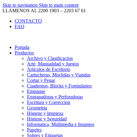
Skip to navigation
Skip to main content
LLAMENOS AL 2200 1903 – 2203 67 61
CONTACTO
FAQ
Portada
Productos
Archivo y Clasificacion
Arte, Manualidad y Juegos
Artículos de Escritorio
Cartucheras, Mochilas y Viandas
Cortar y Pegar
Cuadernos, Blocks y Formularios
Empaque
Engrapadoras y Perforadoras
Escritura y Correccion
Geometria
Higiene y limpieza
Higiene y Seguridad
Informatica, Multimedia e Insumos
Papeles
Sobres y Etiquetas