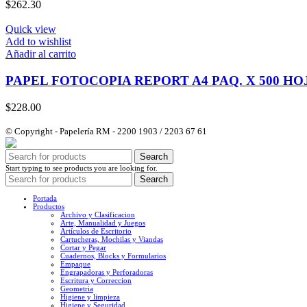
$
262.30
Quick view
Add to wishlist
Añadir al carrito
PAPEL FOTOCOPIA REPORT A4 PAQ. X 500 HO
$
228.00
© Copyright - Papelería RM - 2200 1903 / 2203 67 61
Search
Start typing to see products you are looking for.
Search
Portada
Productos
Archivo y Clasificacion
Arte, Manualidad y Juegos
Artículos de Escritorio
Cartucheras, Mochilas y Viandas
Cortar y Pegar
Cuadernos, Blocks y Formularios
Empaque
Engrapadoras y Perforadoras
Escritura y Correccion
Geometria
Higiene y limpieza
Higiene y Seguridad