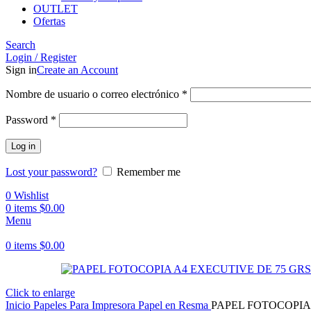
OUTLET
Ofertas
Search
Login / Register
Sign in
Create an Account
Obligatorio
Nombre de usuario o correo electrónico
*
Obligatorio
Password
*
Log in
Lost your password?
Remember me
0
Wishlist
0
items
$
0.00
Menu
0
items
$
0.00
Click to enlarge
Inicio
Papeles
Para Impresora
Papel en Resma
PAPEL FOTOCOPIA 