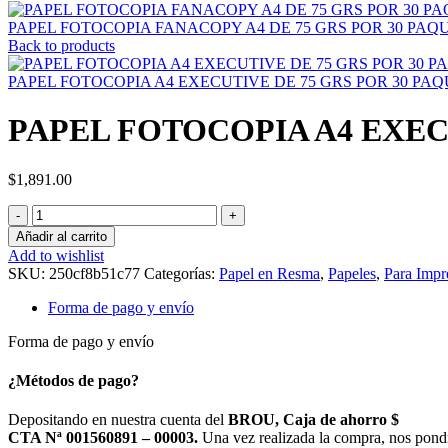
PAPEL FOTOCOPIA FANACOPY A4 DE 75 GRS POR 30 PA
Back to products
PAPEL FOTOCOPIA A4 EXECUTIVE DE 75 GRS POR 30 PAQUET
PAPEL FOTOCOPIA A4 EXECUT
$
1,891.00
PAPEL
FOTOCOPIA
Añadir al carrito
A4
Add to wishlist
EXECUTIVE
SKU:
250cf8b51c77
Categorías:
Papel en Resma
,
Papeles
,
Para Impr
DE
75
Forma de pago y envío
GRS
POR
Forma de pago y envío
10
PAQUETES
¿Métodos de pago?
-
C/U
Depositando en nuestra cuenta del
BROU, Caja de ahorro $
$
CTA Nª 001560891 – 00003.
Una vez realizada la compra, nos pond
155