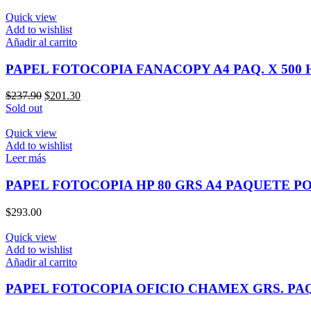
Quick view
Add to wishlist
Añadir al carrito
PAPEL FOTOCOPIA FANACOPY A4 PAQ. X 500
El
El
$
237.90
$
201.30
precio
precio
Sold out
original
actual
era:
es:
Quick view
$237.90.
$201.30.
Add to wishlist
Leer más
PAPEL FOTOCOPIA HP 80 GRS A4 PAQUETE PO
$
293.00
Quick view
Add to wishlist
Añadir al carrito
PAPEL FOTOCOPIA OFICIO CHAMEX GRS. PAQ.