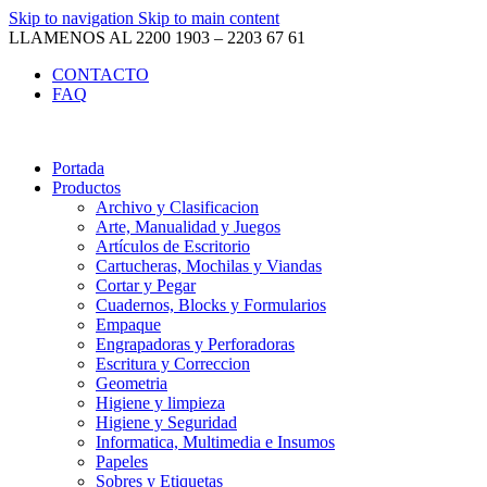
Skip to navigation
Skip to main content
LLAMENOS AL 2200 1903 – 2203 67 61
CONTACTO
FAQ
Portada
Productos
Archivo y Clasificacion
Arte, Manualidad y Juegos
Artículos de Escritorio
Cartucheras, Mochilas y Viandas
Cortar y Pegar
Cuadernos, Blocks y Formularios
Empaque
Engrapadoras y Perforadoras
Escritura y Correccion
Geometria
Higiene y limpieza
Higiene y Seguridad
Informatica, Multimedia e Insumos
Papeles
Sobres y Etiquetas