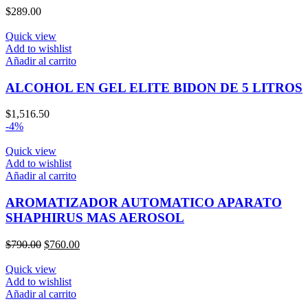
$
289.00
Quick view
Add to wishlist
Añadir al carrito
ALCOHOL EN GEL ELITE BIDON DE 5 LITROS
$
1,516.50
-4%
Quick view
Add to wishlist
Añadir al carrito
AROMATIZADOR AUTOMATICO APARATO
SHAPHIRUS MAS AEROSOL
El
El
$
790.00
$
760.00
precio
precio
original
actual
Quick view
era:
es:
Add to wishlist
$790.00.
$760.00.
Añadir al carrito