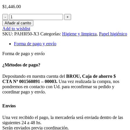
$
1,446.00
PAPEL
HIGIENICO
Añadir al carrito
NUBE
Add to wishlist
ECO
SKU:
PAHI050-X3
Categorías:
Higiene y limpieza
,
Papel higiénico
-
*3
Forma de pago y envío
FUNDAS
64
Forma de pago y envío
ROLLOS
POR
¿Métodos de pago?
30
METROS
Depositando en nuestra cuenta del
BROU, Caja de ahorro $
CADA
CTA Nª 001560891 – 00003.
Una vez realizada la compra, nos
ROLLO
pondremos en contacto con Ud. para reconfirmar su pedido y
cantidad
coordinar pago y envío.
Envíos
Una vez recibido el pago, la mercadería será enviada dentro de las
siguientes 24 a 48 hs.
Serán enviados previa coordinación.