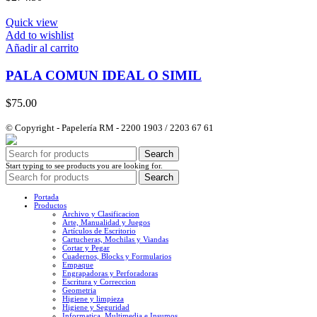
Quick view
Add to wishlist
Añadir al carrito
PALA COMUN IDEAL O SIMIL
$
75.00
© Copyright - Papelería RM - 2200 1903 / 2203 67 61
Search
Start typing to see products you are looking for.
Search
Portada
Productos
Archivo y Clasificacion
Arte, Manualidad y Juegos
Artículos de Escritorio
Cartucheras, Mochilas y Viandas
Cortar y Pegar
Cuadernos, Blocks y Formularios
Empaque
Engrapadoras y Perforadoras
Escritura y Correccion
Geometria
Higiene y limpieza
Higiene y Seguridad
Informatica, Multimedia e Insumos