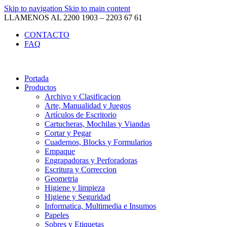
Skip to navigation
Skip to main content
LLAMENOS AL 2200 1903 – 2203 67 61
CONTACTO
FAQ
Portada
Productos
Archivo y Clasificacion
Arte, Manualidad y Juegos
Artículos de Escritorio
Cartucheras, Mochilas y Viandas
Cortar y Pegar
Cuadernos, Blocks y Formularios
Empaque
Engrapadoras y Perforadoras
Escritura y Correccion
Geometria
Higiene y limpieza
Higiene y Seguridad
Informatica, Multimedia e Insumos
Papeles
Sobres y Etiquetas