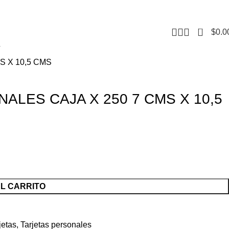
CONTACTO
F
0
$
0.0
 X 10,5 CMS
LES CAJA X 250 7 CMS X 10,5
AL CARRITO
jetas
,
Tarjetas personales