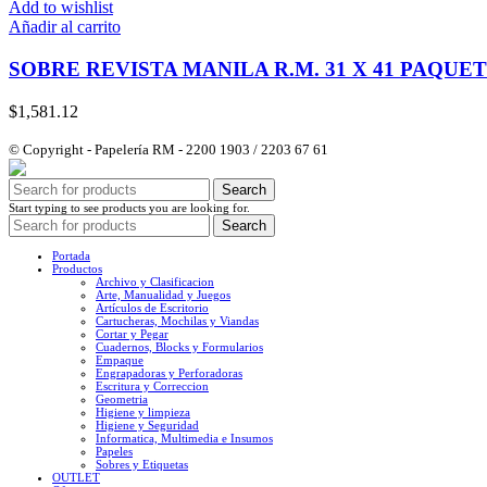
Add to wishlist
Añadir al carrito
SOBRE REVISTA MANILA R.M. 31 X 41 PAQUET
$
1,581.12
© Copyright - Papelería RM - 2200 1903 / 2203 67 61
Search
Start typing to see products you are looking for.
Search
Portada
Productos
Archivo y Clasificacion
Arte, Manualidad y Juegos
Artículos de Escritorio
Cartucheras, Mochilas y Viandas
Cortar y Pegar
Cuadernos, Blocks y Formularios
Empaque
Engrapadoras y Perforadoras
Escritura y Correccion
Geometria
Higiene y limpieza
Higiene y Seguridad
Informatica, Multimedia e Insumos
Papeles
Sobres y Etiquetas
OUTLET