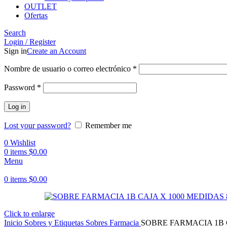
OUTLET
Ofertas
Search
Login / Register
Sign in
Create an Account
Obligatorio
Nombre de usuario o correo electrónico
*
Obligatorio
Password
*
Log in
Lost your password?
Remember me
0
Wishlist
0
items
$
0.00
Menu
0
items
$
0.00
Click to enlarge
Inicio
Sobres y Etiquetas
Sobres
Farmacia
SOBRE FARMACIA 1B C