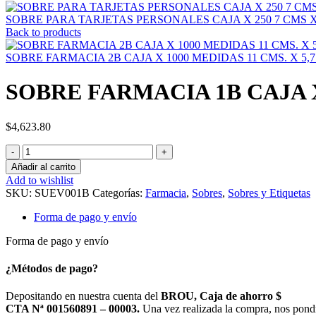
SOBRE PARA TARJETAS PERSONALES CAJA X 250 7 CMS X
Back to products
SOBRE FARMACIA 2B CAJA X 1000 MEDIDAS 11 CMS. X 5,
SOBRE FARMACIA 1B CAJA X
$
4,623.80
SOBRE
FARMACIA
Añadir al carrito
1B
Add to wishlist
CAJA
SKU:
SUEV001B
Categorías:
Farmacia
,
Sobres
,
Sobres y Etiquetas
X
1000
Forma de pago y envío
MEDIDAS
8,2CMS.
Forma de pago y envío
X
5
¿Métodos de pago?
CMS.
SUEVIA
Depositando en nuestra cuenta del
BROU, Caja de ahorro $
cantidad
CTA Nª 001560891 – 00003.
Una vez realizada la compra, nos pond