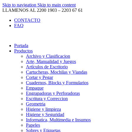
Skip to navigation
Skip to main content
LLAMENOS AL 2200 1903 – 2203 67 61
CONTACTO
FAQ
Portada
Productos
Archivo y Clasificacion
Arte, Manualidad y Juegos
Artículos de Escritorio
Cartucheras, Mochilas y Viandas
Cortar y Pegar
Cuadernos, Blocks y Formularios
Empaque
Engrapadoras y Perforadoras
Escritura y Correccion
Geometria
Higiene y limpieza
Higiene y Seguridad
Informatica, Multimedia e Insumos
Papeles
Sobres y Etiquetas